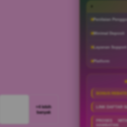
Penilaian Pengg
Minimal Deposit
Layanan Support
Platform
BONUS REBATE
+4 lebih
LINK DAFTAR 
banyak
PROSES WIT
HAMBATAN