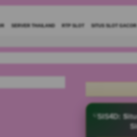
OR
SERVER THAILAND
RTP SLOT
SITUS SLOT GACOR
Update Terbaru: 4 Juni Sampai
SIS4D: Situ
S