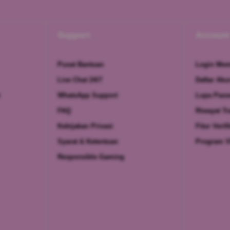
Support
Account
Pusat Bantuan
Login Me
Live Chat 24/7
Daftar Aku
k
WhatsApp Support
Lupa Pass
FAQ
Riwayat Tr
Kebijakan Privasi
Fitur Verif
Syarat & Ketentuan
Program V
Responsible Gaming