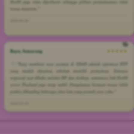
Slot88 juga rutin diperbarui sehingga pilihan permainannya tidak
terasa monoton."
2026-04-24
Bayu, Semarang
★★★★★
"Yang membuat saya nyaman di SIS4D adalah informasi RTP
yang mudah dipantau sebelum memilih permainan. Situsnya
responsif saat dibuka melalui HP dan desktop, sementara link Slot88
server Thailand juga tetap stabil. Pengalaman bermain terasa lebih
praktis dibanding beberapa situs lain yang pernah saya coba."
2026-02-13