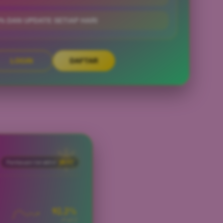
% DAN UPDATE SETIAP HARI
LOGIN
DAFTAR
Pantauan terakhir
20:17
93.2%
↗ +5.8
92.2%
↗ +2.2
93.9%