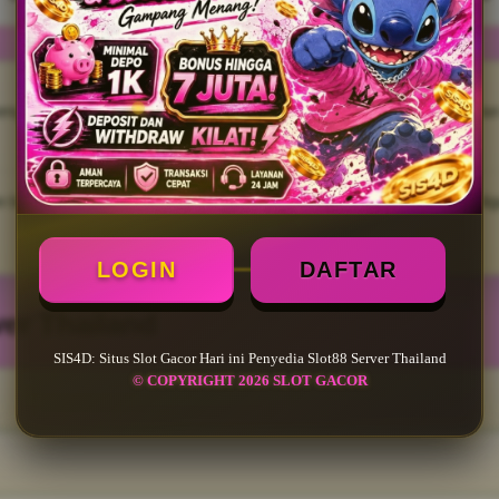
Mahjong Ways 2
🌿
PG SOFT
Lucky Neko
🌿
PG SOFT
nghadirkan pilihan permainan Slot88 dengan akses stabil, tampilan
Treasures of Aztec
🌿
PG SOFT
Hot Hot Fruit
🍁
HABANERO
 beragam game slot online populer dengan navigasi yang mudah di
Koi Gate
🍁
HABANERO
LOGIN
DAFTAR
er Thailand
SIS4D: Situs Slot Gacor Hari ini Penyedia Slot88 Server Thailand
© COPYRIGHT 2026 SLOT GACOR
ermainan Slot88 server Thailand dari provider populer. Untuk mulai bermai
menu yang telah disediakan.