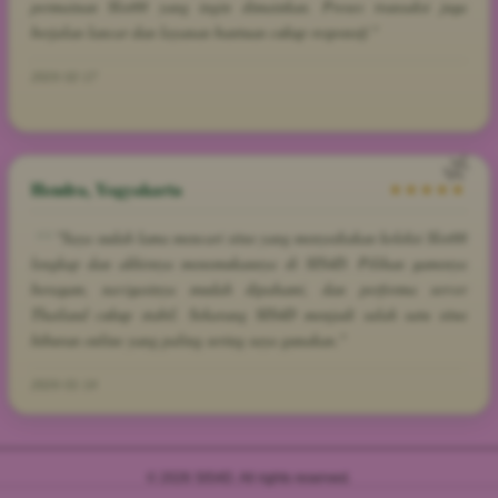
permainan Slot88 yang ingin dimainkan. Proses transaksi juga
berjalan lancar dan layanan bantuan cukup responsif."
2026-02-17
Hendra, Yogyakarta
★★★★★
"Saya sudah lama mencari situs yang menyediakan koleksi Slot88
lengkap dan akhirnya menemukannya di SIS4D. Pilihan gamenya
beragam, navigasinya mudah dipahami, dan performa server
Thailand cukup stabil. Sekarang SIS4D menjadi salah satu situs
hiburan online yang paling sering saya gunakan."
2026-01-14
© 2026 SIS4D. All rights reserved.