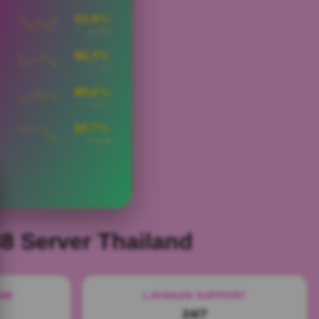
↗ +7.6
86.3%
↘ -4.2
89.6%
↘ -6.7
85.7%
↗ +0.6
96.6%
↗ +3.8
91.7%
↘ -5.6
93.2%
↗ +5.8
88 Server Thailand
92.2%
↗ +2.2
93.9%
AW
LAYANAN SUPPORT
↗ +7.6
24/7