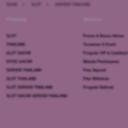
SIS4D
>
SLOT
>
SERVER THAILAND
Footer Navigation
Products
Services
SLOT
Promo & Bonus Harian
THAILAND
Turnamen & Event
SLOT GACOR
Program VIP & Cashbac
SITUS GACOR
Metode Pembayaran
SERVER THAILAND
Fitur Deposit
SLOT THAILAND
Fitur Withdraw
SLOT SERVER THAILAND
Program Referral
SLOT GACOR SERVER THAILAND