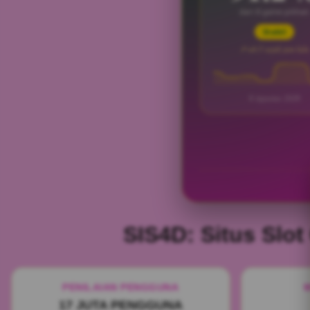
dari 8 game pilihan
Stabil
↗ +0.5 sejak jam lalu
6 Agustus 2026
SIS4D: Situs Slot
PENILAIAN PENGGUNA
17 JUTA PENGGUNA